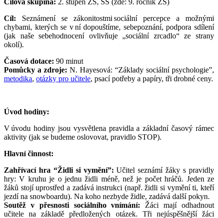
Cílová skupina:
2. stupeň ZŠ, SŠ (zde: 9. ročník ZŠ)
Cíl:
Seznámení se zákonitostmi sociální percepce a možnými
chybami, kterých se v ní dopouštíme, sebepoznání, podpora sdílení
(jak naše sebehodnocení ovlivňuje „sociální zrcadlo“ ze strany
okolí).
Časová dotace:
90 minut
Pomůcky a zdroje:
N. Hayesová: “Základy sociální psychologie”,
metodika
,
otázky pro učitele
, psací potřeby a papíry, tři drobné ceny.
Úvod hodiny:
V úvodu hodiny jsou vysvětlena pravidla a základní časový rámec
aktivity (jak se budeme oslovovat, pravidlo STOP).
Hlavní činnost:
Zahřívací hra “Židli si vymění”:
Učitel seznámí žáky s pravidly
hry: V kruhu je o jednu židli méně, než je počet hráčů. Jeden ze
žáků stojí uprostřed a zadává instrukci (např. židli si vymění ti, kteří
jezdí na snowboardu). Na koho nezbyde židle, zadává další pokyn.
Soutěž v přesnosti sociálního vnímání:
Žáci mají odhadnout
učitele na základě předložených otázek. Tři nejúspěšnější žáci