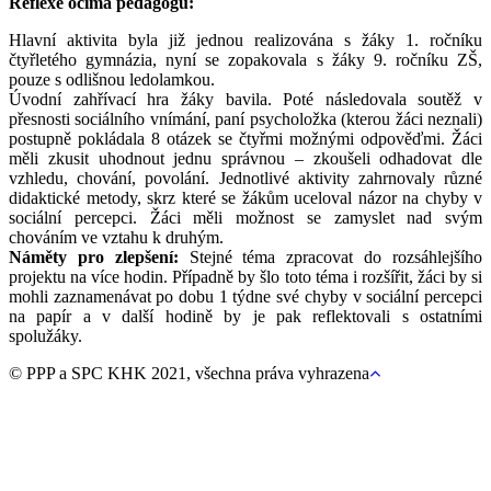
Reflexe očima pedagogů:
Hlavní aktivita byla již jednou realizována s žáky 1. ročníku
čtyřletého gymnázia, nyní se zopakovala s žáky 9. ročníku ZŠ,
pouze s odlišnou ledolamkou.
Úvodní zahřívací hra žáky bavila. Poté následovala soutěž v
přesnosti sociálního vnímání, paní psycholožka (kterou žáci neznali)
postupně pokládala 8 otázek se čtyřmi možnými odpověďmi. Žáci
měli zkusit uhodnout jednu správnou – zkoušeli odhadovat dle
vzhledu, chování, povolání. Jednotlivé aktivity zahrnovaly různé
didaktické metody, skrz které se žákům uceloval názor na chyby v
sociální percepci. Žáci měli možnost se zamyslet nad svým
chováním ve vztahu k druhým.
Náměty pro zlepšení:
Stejné téma zpracovat do rozsáhlejšího
projektu na více hodin. Případně by šlo toto téma i rozšířit, žáci by si
mohli zaznamenávat po dobu 1 týdne své chyby v sociální percepci
na papír a v další hodině by je pak reflektovali s ostatními
spolužáky.
Navigace
Back
© PPP a SPC KHK 2021, všechna práva vyhrazena
to
pro
top
příspěvek