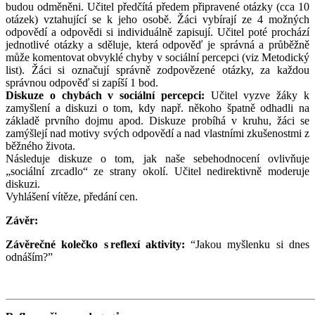
budou odměněni. Učitel předčítá předem připravené otázky (cca 10
otázek) vztahující se k jeho osobě. Žáci vybírají ze 4 možných
odpovědí a odpovědi si individuálně zapisují. Učitel poté prochází
jednotlivé otázky a sděluje, která odpověď je správná a průběžně
může komentovat obvyklé chyby v sociální percepci (viz Metodický
list). Žáci si označují správně zodpovězené otázky, za každou
správnou odpověď si zapíší 1 bod.
Diskuze o chybách v sociální percepci:
Učitel vyzve žáky k
zamyšlení a diskuzi o tom, kdy např. někoho špatně odhadli na
základě prvního dojmu apod. Diskuze probíhá v kruhu, žáci se
zamýšlejí nad motivy svých odpovědí a nad vlastními zkušenostmi z
běžného života.
Následuje diskuze o tom, jak naše sebehodnocení ovlivňuje
„sociální zrcadlo“ ze strany okolí. Učitel nedirektivně moderuje
diskuzi.
Vyhlášení vítěze, předání cen.
Závěr:
Závěrečné kolečko s reflexí aktivity:
“Jakou myšlenku si dnes
odnáším?”