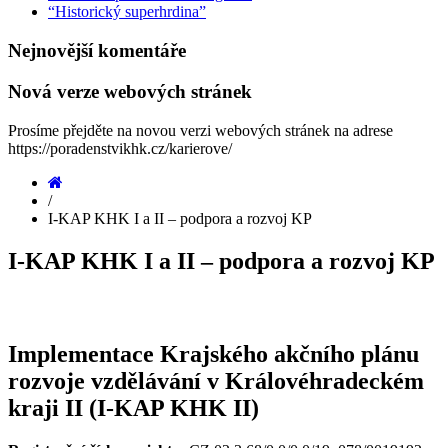
“Historický superhrdina”
Nejnovější
komentáře
Nová
verze
webových
stránek
Prosíme přejděte na novou verzi webových stránek na adrese
https://poradenstvikhk.cz/karierove/
Home
/
I-KAP KHK I a II – podpora a rozvoj KP
I-KAP KHK I a II – podpora a rozvoj KP
Implementace Krajského akčního plánu
rozvoje vzdělávání v Královéhradeckém
kraji II (I-KAP KHK II)