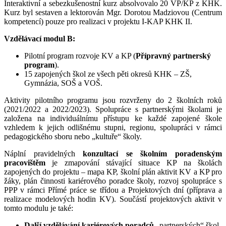
Interaktivní a sebezkušenostní kurz absolvovalo 20 VP/KP z KHK.
Kurz byl sestaven a lektorován Mgr. Dorotou Madziovou (Centrum
kompetencí) pouze pro realizaci v projektu I-KAP KHK II.
Vzdělávací modul B:
Pilotní program rozvoje KV a KP (
Přípravný partnerský
program
).
15 zapojených škol ze všech pěti okresů KHK – ZŠ,
Gymnázia, SOŠ a VOŠ.
Aktivity pilotního programu jsou rozvrženy do 2 školních roků
(2021/2022 a 2022/2023). Spolupráce s partnerskými školami je
založena na individuálnímu přístupu ke každé zapojené škole
vzhledem k jejich odlišnému stupni, regionu, spolupráci v rámci
pedagogického sboru nebo „kultuře“ školy.
Náplní pravidelných
konzultací se školním poradenským
pracovištěm
je zmapování stávající situace KP na školách
zapojených do projektu – mapa KP, školní plán aktivit KV a KP pro
žáky, plán činnosti kariérového poradce školy, rozvoj spolupráce s
PPP v rámci Přímé práce se třídou a Projektových dní (příprava a
realizace modelových hodin KV). Součástí projektových aktivit v
tomto modulu je také:
Další vzdělávání kariérových poradců
„partnerských“ škol