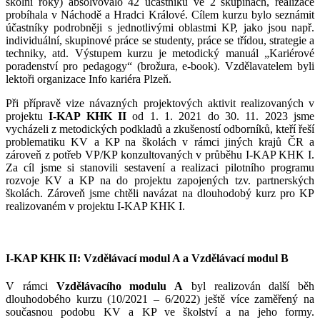
školní roky) absolvovalo 42 účastníků ve 2 skupinách, realizace
probíhala v Náchodě a Hradci Králové. Cílem kurzu bylo seznámit
účastníky podrobněji s jednotlivými oblastmi KP, jako jsou např.
individuální, skupinové práce se studenty, práce se třídou, strategie a
techniky, atd. Výstupem kurzu je metodický manuál „Kariérové
poradenství pro pedagogy“ (brožura, e-book). Vzdělavatelem byli
lektoři organizace Info kariéra Plzeň.
Při přípravě vize návazných projektových aktivit realizovaných v
projektu
I-KAP KHK II
od 1. 1. 2021 do 30. 11. 2023 jsme
vycházeli z metodických podkladů a zkušeností odborníků, kteří řeší
problematiku KV a KP na školách v rámci jiných krajů ČR a
zároveň z potřeb VP/KP konzultovaných v průběhu I-KAP KHK I.
Za cíl jsme si stanovili sestavení a realizaci pilotního programu
rozvoje KV a KP na do projektu zapojených tzv. partnerských
školách. Zároveň jsme chtěli navázat na dlouhodobý kurz pro KP
realizovaném v projektu I-KAP KHK I.
I-KAP KHK II: Vzdělávací modul A a Vzdělávací modul B
V rámci
Vzdělávacího modulu A
byl realizován další běh
dlouhodobého kurzu (10/2021 – 6/2022) ještě více zaměřený na
současnou podobu KV a KP ve školství a na jeho formy.