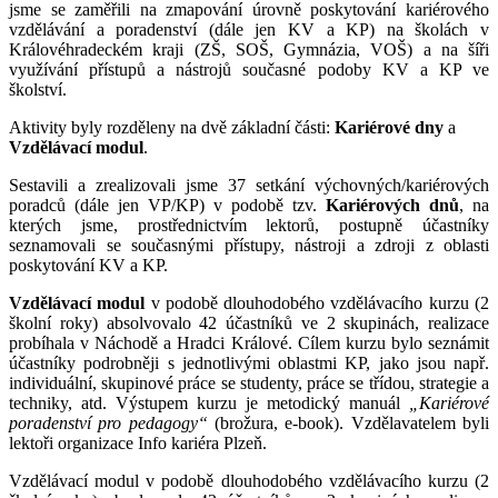
jsme se zaměřili na zmapování úrovně poskytování kariérového
vzdělávání a poradenství (dále jen KV a KP) na školách v
Královéhradeckém kraji (ZŠ, SOŠ, Gymnázia, VOŠ) a na šíři
využívání přístupů a nástrojů současné podoby KV a KP ve
školství.
Aktivity byly rozděleny na dvě základní části:
Kariérové dny
a
Vzdělávací modul
.
Sestavili a zrealizovali jsme 37 setkání výchovných/kariérových
poradců (dále jen VP/KP) v podobě tzv.
Kariérových dnů
, na
kterých jsme, prostřednictvím lektorů, postupně účastníky
seznamovali se současnými přístupy, nástroji a zdroji z oblasti
poskytování KV a KP.
Vzdělávací modul
v podobě dlouhodobého vzdělávacího kurzu (2
školní roky) absolvovalo 42 účastníků ve 2 skupinách, realizace
probíhala v Náchodě a Hradci Králové. Cílem kurzu bylo seznámit
účastníky podrobněji s jednotlivými oblastmi KP, jako jsou např.
individuální, skupinové práce se studenty, práce se třídou, strategie a
techniky, atd. Výstupem kurzu je metodický manuál
„Kariérové
poradenství pro pedagogy“
(brožura, e-book). Vzdělavatelem byli
lektoři organizace Info kariéra Plzeň.
Vzdělávací modul v podobě dlouhodobého vzdělávacího kurzu (2