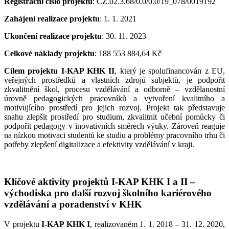
Registrační číslo projektu
: CZ.02.3.68/0.0/0.0/19_078/0019192
Zahájení realizace projektu
: 1. 1. 2021
Ukončení realizace projektu
: 30. 11. 2023
Celkové náklady projektu
: 188 553 884,64 Kč
Cílem projektu I-KAP KHK II
, který je spolufinancován z EU,
veřejných prostředků a vlastních zdrojů subjektů, je podpořit
zkvalitnění škol, procesu vzdělávání a odborně – vzdělanostní
úrovně pedagogických pracovníků a vytvoření kvalitního a
motivujícího prostředí pro jejich rozvoj. Projekt tak představuje
snahu zlepšit prostředí pro studium, zkvalitnit učební pomůcky či
podpořit pedagogy v inovativních směrech výuky. Zároveň reaguje
na nízkou motivaci studentů ke studiu a problémy pracovního trhu či
potřeby zlepšení digitalizace a efektivity vzdělávání v kraji.
Klíčové aktivity projektů I-KAP KHK I a II –
východiska pro další rozvoj školního kariérového
vzdělávání a poradenství v KHK
V projektu
I-KAP KHK I
, realizovaném 1. 1. 2018 – 31. 12. 2020,